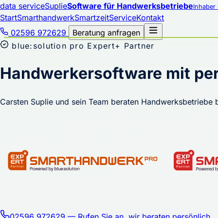
data service
Suplie
Software für Handwerksbetriebe
Inhaber 
Start
Smarthandwerk
Smartzeit
Service
Kontakt
02596 972629
Beratung anfragen
blue:solution pro Expert+ Partner
Handwerkersoftware mit per
Carsten Suplie und sein Team beraten Handwerksbetriebe b
02596 972629
— Rufen Sie an, wir beraten persönlich